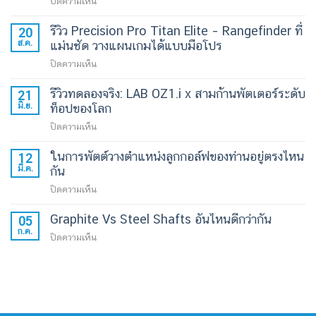
บน
ปิดความเห็น
รีวิว
รีวิว Precision Pro Titan Elite – Rangefinder ที่
TPT
20
ส.ค.
Putter
แม่นชัด วางแผนเกมได้แบบมือโปร
Shaft
บน
ปิดความเห็น
Pulse
รีวิว
50
รีวิวทดลองจริง: LAB OZ1.i x สามก้านพัตเตอร์ระดับ
Precision
21
/
มิ.ย.
Pro
ท็อปของโลก
60
Titan
บน
ปิดความเห็น
/
Elite
รีวิว
70
–
ในการพัตต์วางตำแหน่งลูกกอล์ฟของท่านอยู่ตรงไหน
ทดลอง
bpm
12
Rangefinder
มี.ค.
จริง:
กัน
กับ
ที่
LAB
LAB
บน
ปิดความเห็น
แม่น
OZ1.i
Golf
ใน
ชัด
x
DF3
Graphite Vs Steel Shafts อันไหนดีกว่ากัน
กา
วางแผน
05
สาม
|
ก.ค.
รพัตต์
เกม
บน
ปิดความเห็น
ก้าน
Blind
วาง
ได้
Graphite
พัต
Test
ตำแหน่ง
แบบ
Vs
เตอร์
ระยะ
ลูก
มือ
Steel
ระ
ใช้
กอล์ฟ
โปร
Shafts
ดับ
งาน
ของ
อัน
ท็อป
จริง
ท่าน