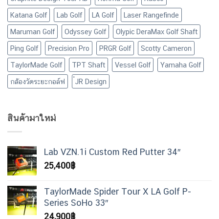
Katana Golf
Lab Golf
LA Golf
Laser Rangefinde
Maruman Golf
Odyssey Golf
Olypic DeraMax Golf Shaft
Ping Golf
Precision Pro
PRGR Golf
Scotty Cameron
TaylorMade Golf
TPT Shaft
Vessel Golf
Yamaha Golf
กล้องวัดระยะกอล์ฟ
๋JR Design
สินค้ามาใหม่
Lab VZN.1i Custom Red Putter 34″
25,400
฿
TaylorMade Spider Tour X LA Golf P-
Series SoHo 33″
24,900
฿