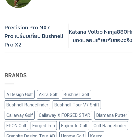
Precision Pro NX7
Katana Voltio Ninja880Hi
Pro เปรียบเทียบ Bushnell
ของปลอมเทียบกับของจริง
Pro X2
BRANDS
A Design Golf
Akira Golf
Bushnell Golf
Bushnell Rangefinder
Bushnell Tour V7 Shift
Callaway Golf
Callaway X FORGED STAR
Diamana Putter
EPON Golf
Forged Iron
Fujimoto Golf
Golf Rangefinder
Graphite Design Tour AD
Honma Golf
Kasco