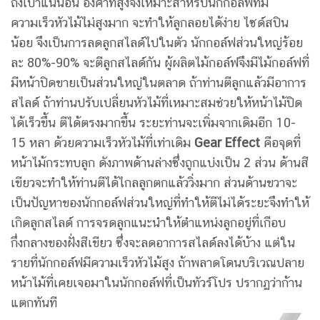
ถึงเป้าแน่นอน องศาที่สูงจึงเหมาะสำหรับนักกอล์ฟที่มี
ความเร็วหัวไม้ไม่สูงมาก จะทำให้ลูกลอยได้ง่าย ไซด์สปิน
น้อย จึงเป็นการลดลูกสไลด์ไปในตัว นักกอล์ฟส่วนใหญ่ร้อย
ละ 80%-90% จะตีลูกสไลด์กัน ผู้ผลิตไม้กอล์ฟจึงมีไม้กอล์ฟที่
มีหน้าปิดขายเป็นส่วนใหญ่ในตลาด ถ้าท่านตีลูกแล้วมีอาการ
สไลด์ ถ้าท่านปรับเปลี่ยนหัวไม้ที่เหมาะสมช่วยให้หน้าไม้ปิด
ได้เร็วขึ้น ตีได้ตรงมากขึ้น ระยะท่านจะเพิ่มจากเดิมอีก 10-
15 หลา ด้วยความเร็วหัวไม้ที่เท่าเดิม
Gear Effect
คือจุดที่
หน้าไม้กระทบลูก ดังภาพด้านล่างซึ่งถูกแบ่งเป็น 2 ส่วน ด้านสี
เขียวจะทำให้ท่านตีได้ไกลลูกตกแล้ววิ่งมาก ส่วนด้านขวาจะ
เป็นปัญหาของนักกอล์ฟส่วนใหญ่ที่ทำให้ตีไม่ได้ระยะจึงทำให้
เกิดลูกสไลด์ การจรดลูกแนะนำให้ตำแหน่งลูกอยู่ที่เกือบ
กึ่งกลางของฝั่งสีเขียว ซึ่งจะลดอาการสไลด์ลงได้บ้าง แต่ใน
รายที่นักกอล์ฟมีความเร็วหัวไม้สูง ถ้าพลาดโดนบริเวณปลาย
หน้าไม้ที่เคยเจอมาในนักกอล์ฟที่เป็นทัวร์โปร ปรากฏว่าก้าน
แตกทันที