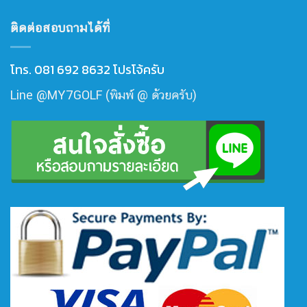
ไหน
ของ
อยู่
ดี
โลก
ติดต่อสอบถามได้ที่
ตรง
กว่า
ไหน
กัน
กัน
โทร. 081 692 8632 โปรโจ้ครับ
Line @MY7GOLF (พิมพ์ @ ด้วยครับ)