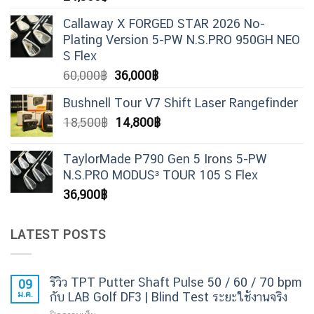
Callaway X FORGED STAR 2026 No-
Plating Version 5-PW N.S.PRO 950GH NEO
S Flex
Original
Current
60,000
฿
36,000
฿
price
price
Bushnell Tour V7 Shift Laser Rangefinder
was:
is:
Original
Current
18,500
฿
14,800
฿
60,000฿.
36,000฿.
price
price
was:
is:
TaylorMade P790 Gen 5 Irons 5-PW
18,500฿.
14,800฿.
N.S.PRO MODUS³ TOUR 105 S Flex
36,900
฿
LATEST POSTS
รีวิว TPT Putter Shaft Pulse 50 / 60 / 70 bpm
09
ม.ค.
กับ LAB Golf DF3 | Blind Test ระยะใช้งานจริง