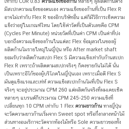
เท่ากับ COR 0.83
ความแข็งของก้าน
หลายๆ ผู้ผลิตก้านต่าง
มีสเปกความแข็งของตนเอง ความแข็งของก้านที่เป็น Flex R
อาจไม่เท่ากับ Flex R ของอีกบริษัทอื่น แต่ก็มีวิธีการเช็คความ
แข็งว่าอยู่ในเกณฑ์ไหน โดยใช้ค่าวัดที่เป็นตัวเลขคือ CPM
(Cycles Per Minute) หน่วยวัดที่เป็นค่า CPM เป็นค่าที่บ่ง
บอกถึงความแข็งของก้านในแต่ละ Flex ข้อมูลวงในของผู้
ผลิตก้านโมรายใหญ่ในญี่ปุ่น หรือ After market shaft
ยอมรับว่าผลิตก้านสเปก Flex S มีความแข็งเท่ากับก้านสเปก
Flex R เพราะถ้าผลิตตามสเปกจริงๆ ก็คงขายกันไม่ได้ นั่น
เป็นเพราะอีโก้ของผู้บริโภคในญี่ปุ่นเอง เพราะเมื่อตี Flex S
มันดูแข็งแรงและเท่ห์ ความแข็งสเปกก้านโมที่เป็น Flex S
จริงๆ จะอยู่ประมาณ CPM 260 แต่ผลิตกันจริงที่ผมเคยเช็ค
หลายๆ แบรนด์ก็ประมาณ CPM 245-250 ความแข็งที่
เปลี่ยนทุก 10 CPM เท่ากับ 1 Flex
ความยาวก้าน
ทางญี่ปุ่น
จะวัดความยาวก้านเริ่มจาก Sweet spot หรือกึ่งกลางหน้าไม้
ส่วนทางอเมริกาจะวัดจากท้องไม้หรือ Sole ความยาวของทั้ง