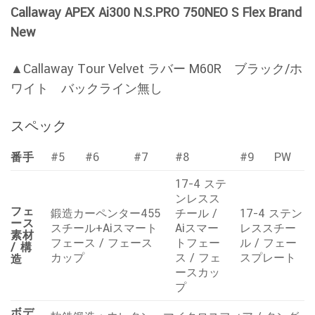
Callaway APEX Ai300 N.S.PRO 750NEO S Flex Brand
New
▲Callaway Tour Velvet ラバー M60R ブラック/ホ
ワイト バックライン無し
スペック
番手
#5
#6
#7
#8
#9
PW
17-4 ステ
ンレスス
フェ
鍛造カーペンター455
チール /
17-4 ステン
ース
スチール+Aiスマート
Aiスマー
レススチー
素材
フェース / フェース
トフェー
ル / フェー
/ 構
カップ
ス / フェ
スプレート
造
ースカッ
プ
ボデ