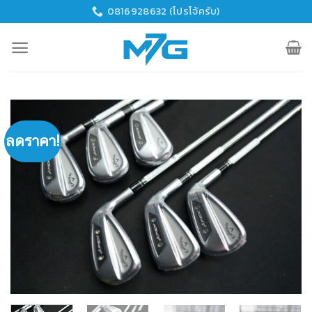
Skip
0816928632 (โปรโจ้ครับ)
to
content
ลดราคา!