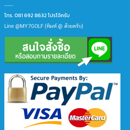
โทร. 081 692 8632 โปรโจ้ครับ
Line @MY7GOLF (พิมพ์ @ ด้วยครับ)