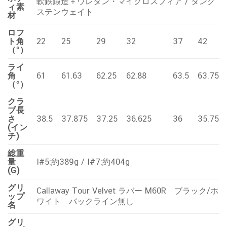
軟鉄鍛造＋ウレタン・マイクロスフィア / タング
ィ素
ステンウェイト
材
ロフ
ト角
22
25
29
32
37
42
（°）
ライ
角
61
61.63
62.25
62.88
63.5
63.75
（°）
クラ
ブ長
さ
38.5
37.875
37.25
36.625
36
35.75
(イン
チ)
総重
量
I#5:約389g / I#7:約404g
(G)
グリ
Callaway Tour Velvet ラバー M60R ブラック/ホ
ップ
ワイト バックライン無し
名
グリ