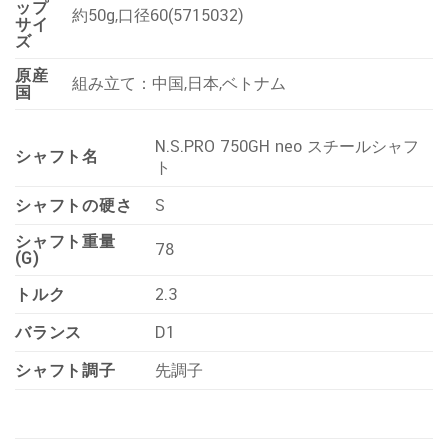
ップ
約50g,口径60(5715032)
サイ
ズ
原産
組み立て：中国,日本,ベトナム
国
N.S.PRO 750GH neo スチールシャフ
シャフト名
ト
シャフトの硬さ
S
シャフト重量
78
(G)
トルク
2.3
バランス
D1
シャフト調子
先調子