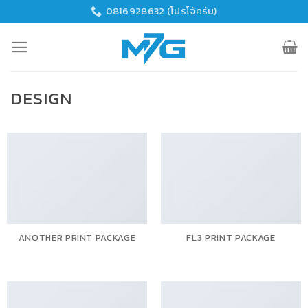
Skip
0816928632 (โปรโจ้ครับ)
to
content
DESIGN
ANOTHER PRINT PACKAGE
FL3 PRINT PACKAGE