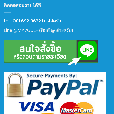
ติดต่อสอบถามได้ที่
โทร. 081 692 8632 โปรโจ้ครับ
Line @MY7GOLF (พิมพ์ @ ด้วยครับ)