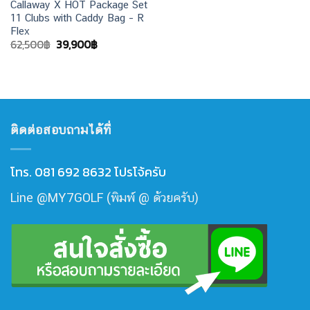
Callaway X HOT Package Set
11 Clubs with Caddy Bag – R
Flex
Original
Current
62,500
฿
39,900
฿
price
price
was:
is:
62,500฿.
39,900฿.
ติดต่อสอบถามได้ที่
โทร. 081 692 8632 โปรโจ้ครับ
Line @MY7GOLF (พิมพ์ @ ด้วยครับ)