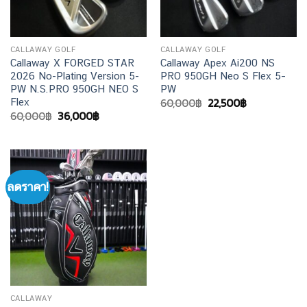
CALLAWAY GOLF
CALLAWAY GOLF
Callaway X FORGED STAR
Callaway Apex Ai200 NS
2026 No-Plating Version 5-
PRO 950GH Neo S Flex 5–
PW N.S.PRO 950GH NEO S
PW
Original
Current
60,000
฿
22,500
฿
Flex
price
price
Original
Current
60,000
฿
36,000
฿
was:
is:
price
price
60,000฿.
22,500฿.
was:
is:
60,000฿.
36,000฿.
ลดราคา!
CALLAWAY