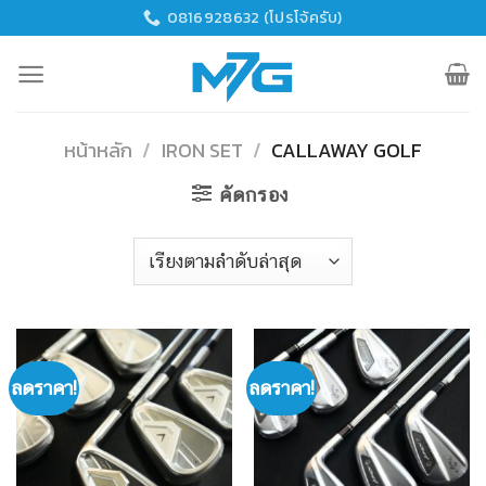
Skip
0816928632 (โปรโจ้ครับ)
to
content
หน้าหลัก
/
IRON SET
/
CALLAWAY GOLF
คัดกรอง
ลดราคา!
ลดราคา!