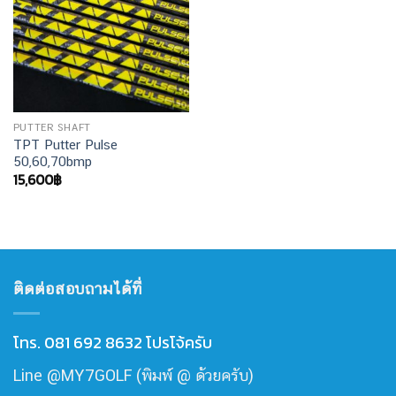
PUTTER SHAFT
TPT Putter Pulse
50,60,70bmp
15,600
฿
ติดต่อสอบถามได้ที่
โทร. 081 692 8632 โปรโจ้ครับ
Line @MY7GOLF (พิมพ์ @ ด้วยครับ)