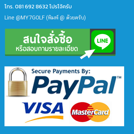
โทร. 081 692 8632 โปรโจ้ครับ
Line @MY7GOLF (พิมพ์ @ ด้วยครับ)