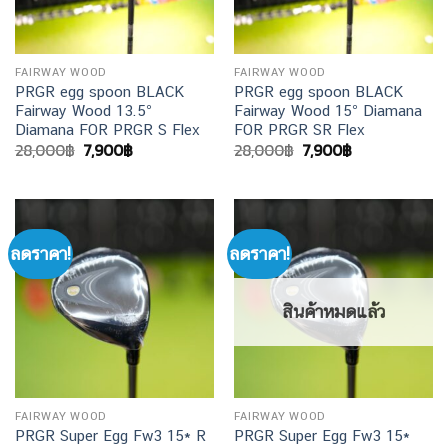
FAIRWAY WOOD
FAIRWAY WOOD
PRGR egg spoon BLACK
PRGR egg spoon BLACK
Fairway Wood 13.5°
Fairway Wood 15° Diamana
Diamana FOR PRGR S Flex
FOR PRGR SR Flex
Original
Current
Original
Current
28,000
฿
7,900
฿
28,000
฿
7,900
฿
price
price
price
price
was:
is:
was:
is:
28,000฿.
7,900฿.
28,000฿.
7,900฿.
ลดราคา!
ลดราคา!
สินค้าหมดแล้ว
FAIRWAY WOOD
FAIRWAY WOOD
PRGR Super Egg Fw3 15* R
PRGR Super Egg Fw3 15*