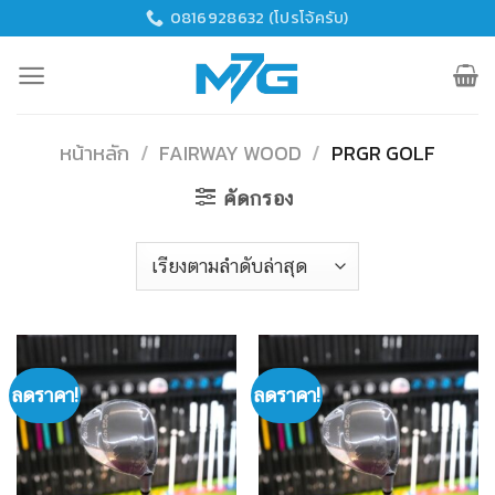
Skip
0816928632 (โปรโจ้ครับ)
to
content
หน้าหลัก
/
FAIRWAY WOOD
/
PRGR GOLF
คัดกรอง
ลดราคา!
ลดราคา!