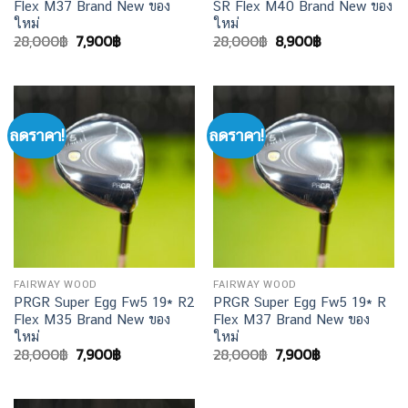
Flex M37 Brand New ของ
SR Flex M40 Brand New ของ
ใหม่
ใหม่
Original
Current
Original
Current
28,000
฿
7,900
฿
28,000
฿
8,900
฿
price
price
price
price
was:
is:
was:
is:
28,000฿.
7,900฿.
28,000฿.
8,900฿.
ลดราคา!
ลดราคา!
FAIRWAY WOOD
FAIRWAY WOOD
PRGR Super Egg Fw5 19* R2
PRGR Super Egg Fw5 19* R
Flex M35 Brand New ของ
Flex M37 Brand New ของ
ใหม่
ใหม่
Original
Current
Original
Current
28,000
฿
7,900
฿
28,000
฿
7,900
฿
price
price
price
price
was:
is:
was:
is:
28,000฿.
7,900฿.
28,000฿.
7,900฿.