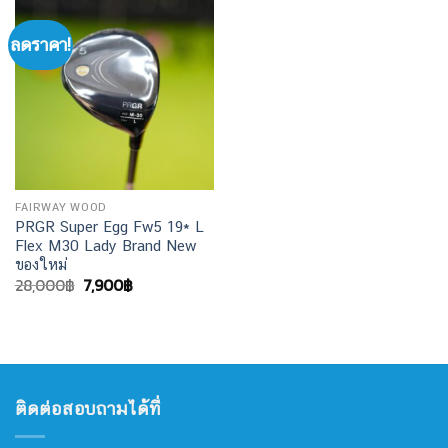
ลดราคา!
FAIRWAY WOOD
PRGR Super Egg Fw5 19* L
Flex M30 Lady Brand New
ของใหม่
Original
Current
28,000
฿
7,900
฿
price
price
was:
is:
28,000฿.
7,900฿.
ติดต่อสอบถามได้ที่