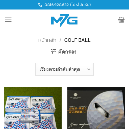
Skip
0816928632 (โปรโจ้ครับ)
to
content
หน้าหลัก
/
GOLF BALL
คัดกรอง