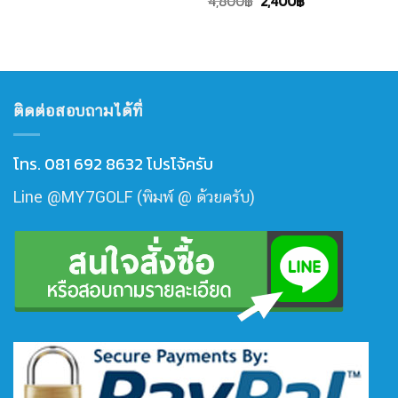
Original
Current
4,800
฿
2,400
฿
price
price
was:
is:
4,800฿.
2,400฿.
ติดต่อสอบถามได้ที่
โทร. 081 692 8632 โปรโจ้ครับ
Line @MY7GOLF (พิมพ์ @ ด้วยครับ)