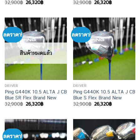
Original
Current
Original
Current
32,900
฿
26,320
฿
32,900
฿
26,320
฿
price
price
price
price
was:
is:
was:
is:
32,900฿.
26,320฿.
32,900฿.
26,320฿.
ลดราคา!
ลดราคา!
สินค้าหมดแล้ว
DRIVER
DRIVER
Ping G440K 10.5 ALTA J CB
Ping G440K 10.5 ALTA J CB
Blue SR Flex Brand New
Blue S Flex Brand New
Original
Current
Original
Current
32,900
฿
26,320
฿
32,900
฿
26,320
฿
price
price
price
price
was:
is:
was:
is:
32,900฿.
26,320฿.
32,900฿.
26,320฿.
ลดราคา!