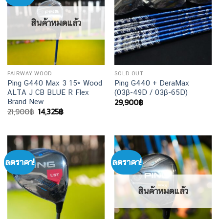
สินค้าหมดแล้ว
FAIRWAY WOOD
SOLD OUT
Ping G440 Max 3 15* Wood
Ping G440 + DeraMax
ALTA J CB BLUE R Flex
(03β-49D / 03β-65D)
29,900
฿
Brand New
Original
Current
21,900
฿
14,325
฿
price
price
was:
is:
21,900฿.
14,325฿.
ลดราคา!
ลดราคา!
สินค้าหมดแล้ว