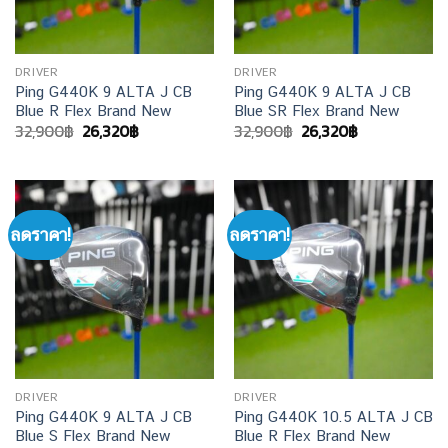
DRIVER
DRIVER
Ping G440K 9 ALTA J CB
Ping G440K 9 ALTA J CB
Blue R Flex Brand New
Blue SR Flex Brand New
Original
Current
Original
Current
32,900
฿
26,320
฿
32,900
฿
26,320
฿
price
price
price
price
was:
is:
was:
is:
32,900฿.
26,320฿.
32,900฿.
26,320฿.
ลดราคา!
ลดราคา!
DRIVER
DRIVER
Ping G440K 9 ALTA J CB
Ping G440K 10.5 ALTA J CB
Blue S Flex Brand New
Blue R Flex Brand New