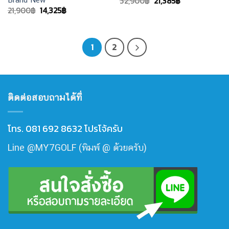
Original
Current
32,900
฿
21,385
฿
price
price
Original
Current
21,900
฿
14,325
฿
was:
is:
price
price
32,900฿.
21,385฿.
was:
is:
21,900฿.
14,325฿.
1
2
ติดต่อสอบถามได้ที่
โทร. 081 692 8632 โปรโจ้ครับ
Line @MY7GOLF (พิมพ์ @ ด้วยครับ)