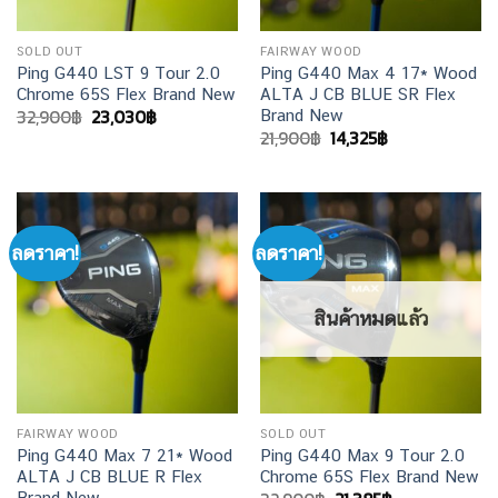
SOLD OUT
FAIRWAY WOOD
Ping G440 LST 9 Tour 2.0
Ping G440 Max 4 17* Wood
Chrome 65S Flex Brand New
ALTA J CB BLUE SR Flex
Original
Current
32,900
฿
23,030
฿
Brand New
price
price
Original
Current
21,900
฿
14,325
฿
was:
is:
price
price
32,900฿.
23,030฿.
was:
is:
21,900฿.
14,325฿.
ลดราคา!
ลดราคา!
สินค้าหมดแล้ว
FAIRWAY WOOD
SOLD OUT
Ping G440 Max 7 21* Wood
Ping G440 Max 9 Tour 2.0
ALTA J CB BLUE R Flex
Chrome 65S Flex Brand New
Brand New