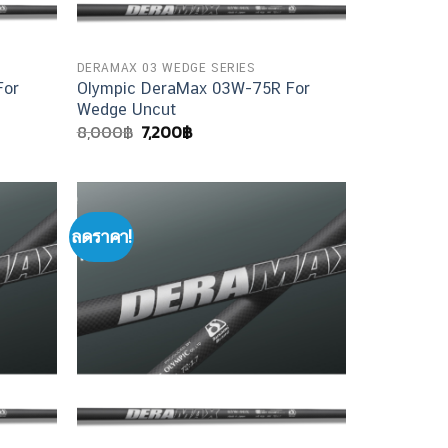
DERAMAX 03 WEDGE SERIES
For
Olympic DeraMax 03W-75R For
Wedge Uncut
Original
Current
8,000
฿
7,200
฿
price
price
was:
is:
8,000฿.
7,200฿.
ลดราคา!