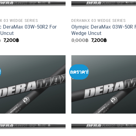
X 03 WEDGE SERIES
DERAMAX 03 WEDGE SERIES
c DeraMax 03W-50R2 For
Olympic DeraMax 03W-50R 
 Uncut
Wedge Uncut
Original
Current
Original
Current
฿
7,200
฿
8,000
฿
7,200
฿
price
price
price
price
was:
is:
was:
is:
8,000฿.
7,200฿.
8,000฿.
7,200฿.
!
ลดราคา!