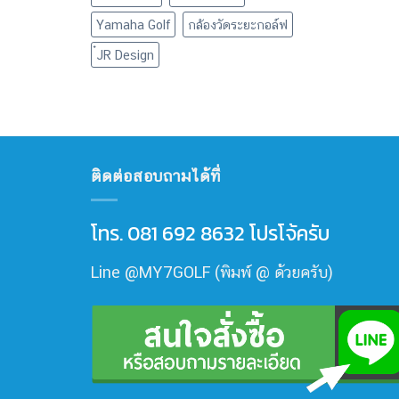
Yamaha Golf
กล้องวัดระยะกอล์ฟ
๋JR Design
ติดต่อสอบถามได้ที่
โทร. 081 692 8632 โปรโจ้ครับ
Line @MY7GOLF (พิมพ์ @ ด้วยครับ)