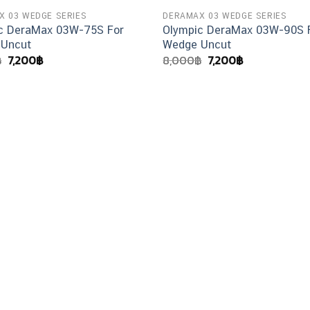
X 03 WEDGE SERIES
DERAMAX 03 WEDGE SERIES
c DeraMax 03W-75S For
Olympic DeraMax 03W-90S 
 Uncut
Wedge Uncut
Original
Current
Original
Current
฿
7,200
฿
8,000
฿
7,200
฿
price
price
price
price
was:
is:
was:
is:
8,000฿.
7,200฿.
8,000฿.
7,200฿.