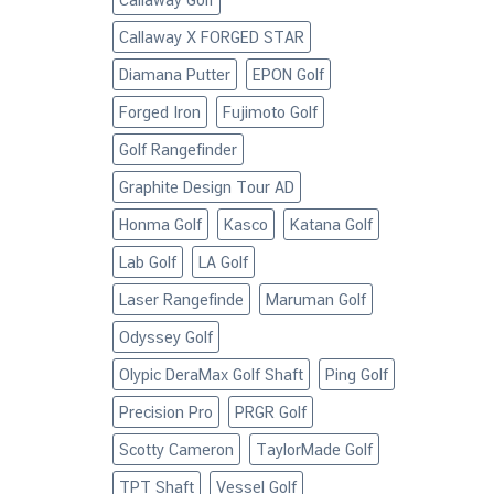
Callaway X FORGED STAR
Diamana Putter
EPON Golf
Forged Iron
Fujimoto Golf
Golf Rangefinder
Graphite Design Tour AD
Honma Golf
Kasco
Katana Golf
Lab Golf
LA Golf
Laser Rangefinde
Maruman Golf
Odyssey Golf
Olypic DeraMax Golf Shaft
Ping Golf
Precision Pro
PRGR Golf
Scotty Cameron
TaylorMade Golf
TPT Shaft
Vessel Golf