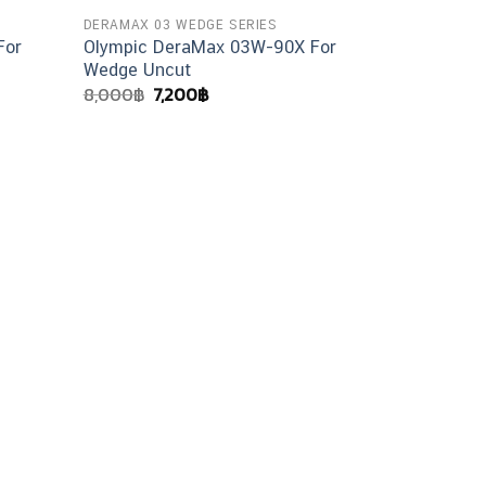
DERAMAX 03 WEDGE SERIES
For
Olympic DeraMax 03W-90X For
Wedge Uncut
Original
Current
8,000
฿
7,200
฿
price
price
was:
is:
8,000฿.
7,200฿.