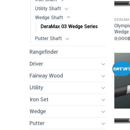
Utility Shaft
Wedge Shaft
DERAMA
Olympi
DeraMax 03 Wedge Series
Wedge
8,000
Putter Shaft
Rangefinder
Driver
ลดราคา
Fairway Wood
Utility
Iron Set
Wedge
Putter