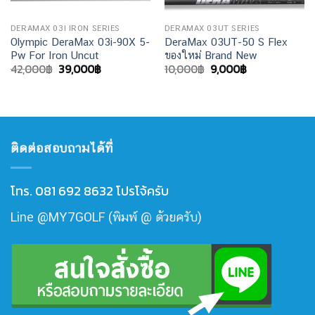
DERAMAX 03I IRON SERIES
DERAMAX 03UT SERIES
Olympic DeraMax 03i-90X 5-
DeraMax 03UT-50 S Flex
Pw For Iron Uncut
ของใหม่ Brand New
Original
Current
Original
Current
42,000
฿
39,000
฿
10,000
฿
9,000
฿
price
price
price
price
was:
is:
was:
is:
42,000฿.
39,000฿.
10,000฿.
9,000฿.
ติดต่อสอบถามได้ที่
โทร. 081 692 8632 โปรโจ้ครับ
Line @MY7GOLF (พิมพ์ @ ด้วยครับ)