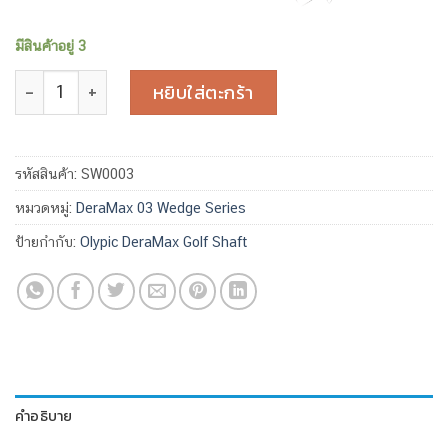
มีสินค้าอยู่ 3
จำนวน Olympic DeraMax 03W-75S For Wedge Uncut ชิ้น
หยิบใส่ตะกร้า
รหัสสินค้า:
SW0003
หมวดหมู่:
DeraMax 03 Wedge Series
ป้ายกำกับ:
Olypic DeraMax Golf Shaft
คำอธิบาย