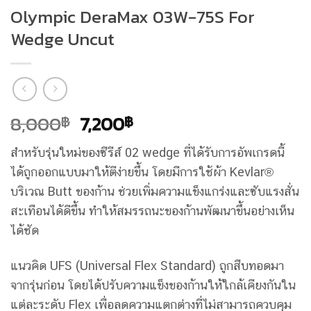
Olympic DeraMax 03W-75S For
Wedge Uncut
Original
Current
8,000
7,200
฿
฿
price
price
สำหรับรุ่นใหม่ของซีรีส์ 02 wedge ที่ได้รับการอัพเกรดนี้
was:
is:
ได้ถูกออกแบบมาให้ตีง่ายขึ้น โดยมีการใช้ผ้า Kevlar®
8,000฿.
7,200฿.
บริเวณ Butt ของก้าน ช่วยเพิ่มความแข็งแกร่งและซับแรงสั่น
สะเทือนได้ดีขึ้น ทำให้สมรรถนะของก้านพัฒนาขึ้นอย่างเห็น
ได้ชัด
แนวคิด UFS (Universal Flex Standard) ถูกสืบทอดมา
จากรุ่นก่อน โดยได้ปรับความแข็งของก้านให้ใกล้เคียงกันใน
แต่ละระดับ Flex เพื่อลดความแตกต่างที่ไม่สามารถควบคุม