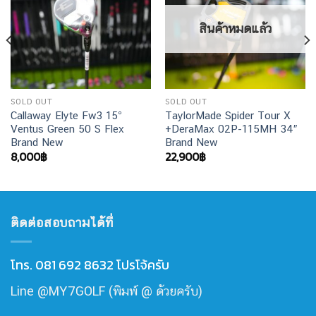
สินค้าหมดแล้ว
SOLD OUT
SOLD OUT
Callaway Elyte Fw3 15°
TaylorMade Spider Tour X
Ventus Green 50 S Flex
+DeraMax 02P-115MH 34″
Brand New
Brand New
8,000
฿
22,900
฿
ติดต่อสอบถามได้ที่
โทร. 081 692 8632 โปรโจ้ครับ
Line @MY7GOLF (พิมพ์ @ ด้วยครับ)