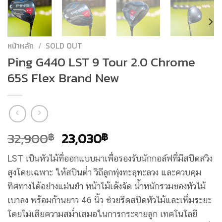
หน้าหลัก
/
SOLD OUT
Ping G440 LST 9 Tour 2.0 Chrome
65S Flex Brand New
Original
Current
32,900
23,030
฿
฿
price
price
LST เป็นหัวไม้ที่ออกแบบมาเพื่อรองรับนักกอล์ฟที่มีสปีดสวิง
was:
is:
สูงโดยเฉพาะ ให้สปินต่ำ วิถีลูกพุ่งทะลุทะลวง และควบคุม
32,900฿.
23,030฿.
ทิศทางได้อย่างแม่นยำ หน้าไม้เด้งจัด น้ำหนักรวมของหัวไม้
เบาลง พร้อมก้านยาว 46 นิ้ว ช่วยรีดสปีดหัวไม้และเพิ่มระยะ
โดยไม่เสียความสม่ำเสมอในการกระจายลูก เทคโนโลยี