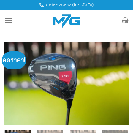
Skip
0816928632 (โปรโจ้ครับ)
to
content
ลดราคา!