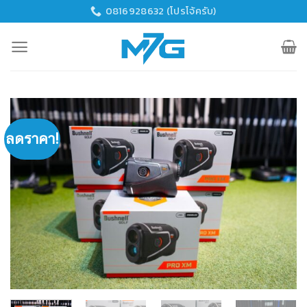
Skip
0816928632 (โปรโจ้ครับ)
to
content
ลดราคา!