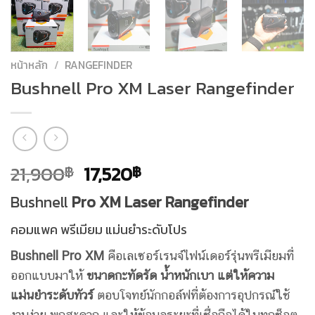
หน้าหลัก
/
RANGEFINDER
Bushnell Pro XM Laser Rangefinder
Original
Current
21,900
17,520
฿
฿
price
price
Bushnell
Pro XM Laser Rangefinder
was:
is:
21,900฿.
17,520฿.
คอมแพค พรีเมียม แม่นยำระดับโปร
Bushnell Pro XM
คือเลเซอร์เรนจ์ไฟน์เดอร์รุ่นพรีเมียมที่
ออกแบบมาให้
ขนาดกะทัดรัด น้ำหนักเบา แต่ให้ความ
แม่นยำระดับทัวร์
ตอบโจทย์นักกอล์ฟที่ต้องการอุปกรณ์ใช้
งานง่าย พกสะดวก และให้ข้อมูลระยะที่เชื่อถือได้ในทุกช็อต