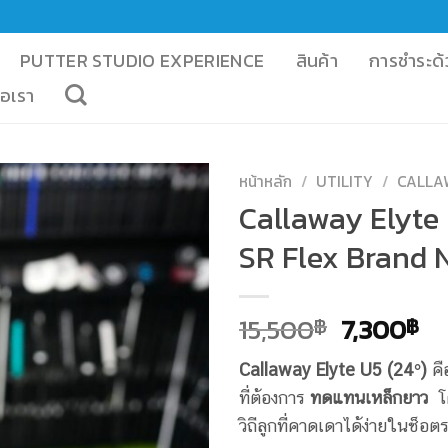
PUTTER STUDIO EXPERIENCE
สินค้า
การชำระด้
่อเรา
หน้าหลัก
/
UTILITY
/
CALLA
Callaway Elyte
SR Flex Brand 
Original
Cu
15,500
7,300
฿
฿
price
pr
Callaway Elyte U5 (24°)
คื
was:
is:
ที่ต้องการ
ทดแทนเหล็กยาว
โ
15,500฿.
7,
วิถีลูกที่คาดเดาได้ง่ายในช็