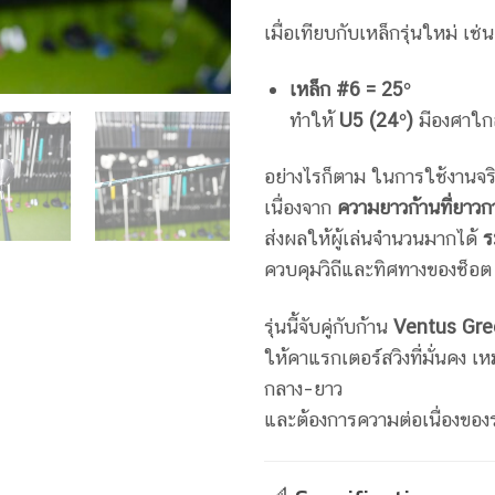
เมื่อเทียบกับเหล็กรุ่นใหม่ เช่
เหล็ก #6 = 25°
ทำให้
U5 (24°)
มีองศาใกล
อย่างไรก็ตาม ในการใช้งานจร
เนื่องจาก
ความยาวก้านที่ยาวกว
ส่งผลให้ผู้เล่นจำนวนมากได้
ร
ควบคุมวิถีและทิศทางของช็อต
รุ่นนี้จับคู่กับก้าน
Ventus Gre
ให้คาแรกเตอร์สวิงที่มั่นคง เห
กลาง–ยาว
และต้องการความต่อเนื่องของระ