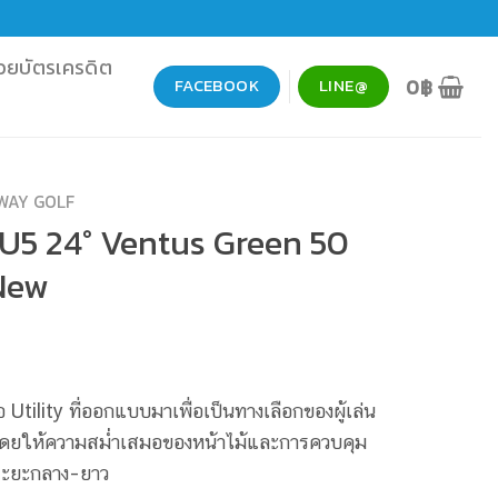
วยบัตรเครดิต
0
฿
FACEBOOK
LINE@
WAY GOLF
 U5 24° Ventus Green 50
New
rrent
ice
อ Utility ที่ออกแบบมาเพื่อเป็นทางเลือกของผู้เล่น
ดยให้ความสม่ำเสมอของหน้าไม้และการควบคุม
300฿.
อตระยะกลาง–ยาว