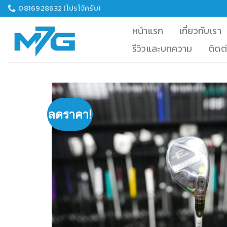
Skip
0816928632 (โปรโจ้ครับ)
to
หน้าแรก
เกี่ยวกับเรา
content
รีวิวและบทความ
ติดต
ลดราคา!