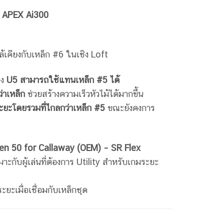
น
APEX Ai300
้เคียงกับเหล็ก #6 ในเชิง Loft
ิง
U5 สามารถใช้แทนเหล็ก #5 ได้
่าเหล็ก
ช่วยสร้างความเร็วหัวไม้ได้มากขึ้น
ะยะโดยรวมที่ไกลกว่าเหล็ก #5
ขณะยังคงการ
en 50 for Callaway (OEM) – SR Flex
มาะกับผู้เล่นที่ต้องการ Utility สำหรับเกมระยะ
ยะเมื่อเชื่อมกับเหล็กชุด