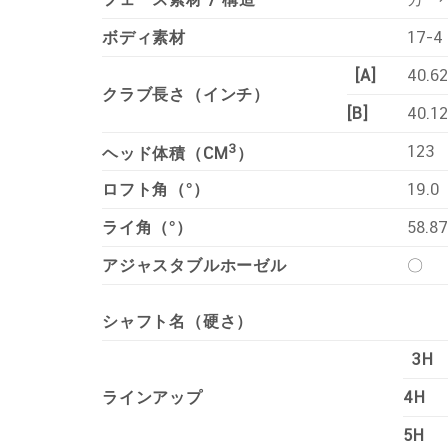
ボディ素材
17-
[A]
40.6
クラブ長さ（インチ）
[B]
40.1
3
123
ヘッド体積（CM
）
ロフト角（°）
19.0
ライ角（°）
58.8
アジャスタブルホーゼル
〇
シャフト名（硬さ）
3H
ラインアップ
4H
5H