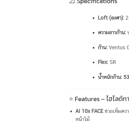
📐 Specifications
Loft (องศา):
24
ความยาวก้าน:
ป
ก้าน:
Ventus G
Flex:
SR
น้ำหนักก้าน:
5
⭐ Features – ไฮไลต์
AI 10x FACE
ช่วยเพิ่มคว
หน้าไม้