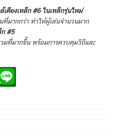
้เคียงเหล็ก #6 ในเหล็กรุ่นใหม่
ที่มากกว่า ทำให้ผู้เล่นจำนวนมาก
็ก #5
รวมที่มากขึ้น พร้อมการควบคุมวิถีและ