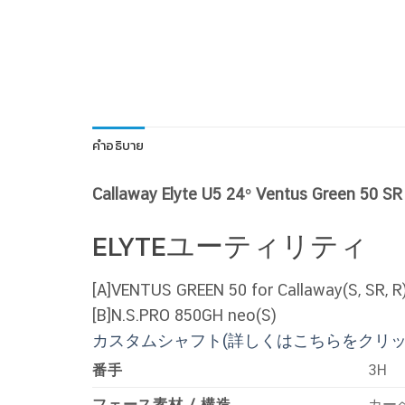
คำอธิบาย
Callaway Elyte U5 24° Ventus Green 50 SR
ELYTEユーティリティ
[A]VENTUS GREEN 50 for Callaway(S, SR, R
[B]N.S.PRO 850GH neo(S)
カスタムシャフト(詳しくはこちらをクリ
番手
3H
フェース素材 / 構造
カーペ