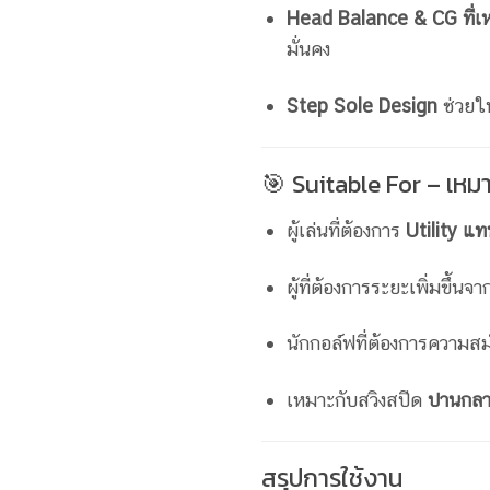
Head Balance & CG ที่เห
มั่นคง
Step Sole Design
ช่วยให
🎯 Suitable For – เหมา
ผู้เล่นที่ต้องการ
Utility แ
ผู้ที่ต้องการระยะเพิ่มขึ้นจ
นักกอล์ฟที่ต้องการความ
เหมาะกับสวิงสปีด
ปานกลา
สรุปการใช้งาน