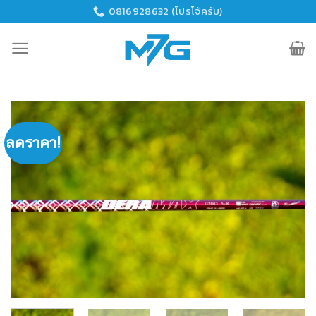
Skip
0816928632 (โปรโจ้ครับ)
to
content
ลดราคา!