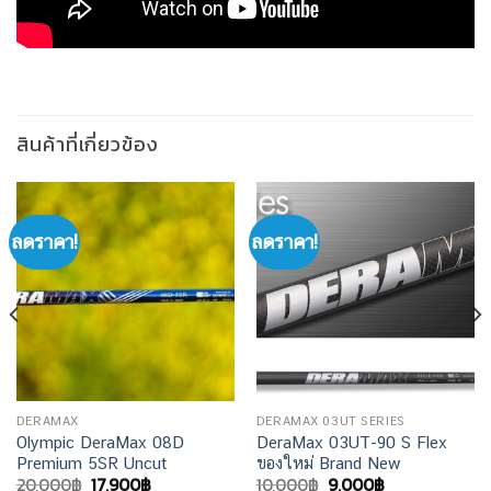
สินค้าที่เกี่ยวข้อง
ลดราคา!
ลดราคา!
DERAMAX
DERAMAX 03UT SERIES
Olympic DeraMax 08D
DeraMax 03UT-90 S Flex
Premium 5SR Uncut
ของใหม่ Brand New
Original
Current
Original
Current
20,000
฿
17,900
฿
10,000
฿
9,000
฿