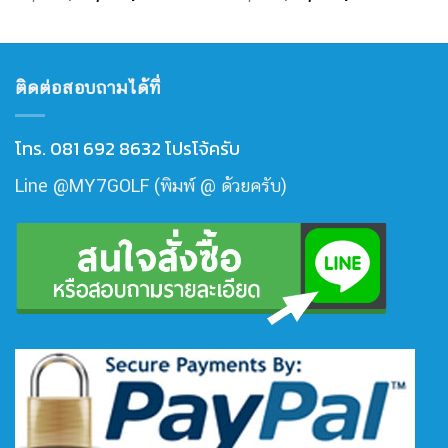
price
price
price
price
was:
is:
was:
is:
20,000฿.
17,900฿.
10,000฿.
9,000฿.
ติดต่อสอบถามได้ที่
โทร. 081 692 8632 โปรโจ้ครับ
Line @MY7GOLF (พิมพ์ @ ด้วยครับ)