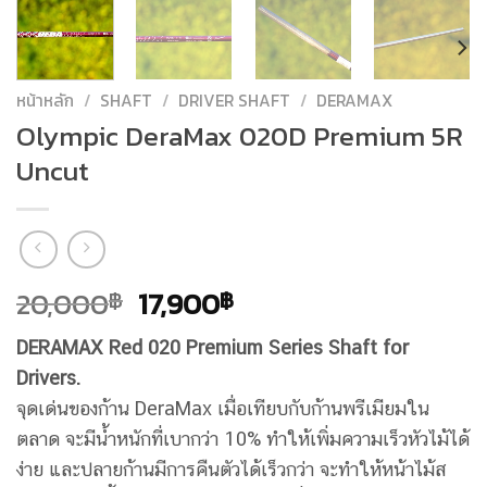
หน้าหลัก
/
SHAFT
/
DRIVER SHAFT
/
DERAMAX
Olympic DeraMax 020D Premium 5R
Uncut
Original
Current
20,000
17,900
฿
฿
price
price
DERAMAX Red 020 Premium Series Shaft for
was:
is:
Drivers.
20,000฿.
17,900฿.
จุดเด่นของก้าน DeraMax เมื่อเทียบกับก้านพรีเมียมใน
ตลาด จะมีน้ำหนักที่เบากว่า 10% ทำให้เพิ่มความเร็วหัวไม้ได้
ง่าย และปลายก้านมีการคืนตัวได้เร็วกว่า จะทำให้หน้าไม้ส