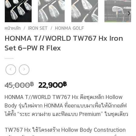
หน้าหลัก
/
IRON SET
/
HONMA GOLF
HONMA T//WORLD TW767 Hx Iron
Set 6–PW R Flex
Original
Current
45,000
22,900
฿
฿
price
price
HONMA T//WORLD TW767 Hx คือชุดเหล็ก Hollow
was:
is:
Body รุ่นใหม่จาก HONMA ที่ออกแบบมาเพื่อให้นักกอล์ฟ
45,000฿.
22,900฿.
ได้ทั้ง “ระยะ ความง่าย และฟีลแบบ Premium” ในชุดเดียว
TW767 Hx ใช้โครงสร้าง Hollow Body Construction