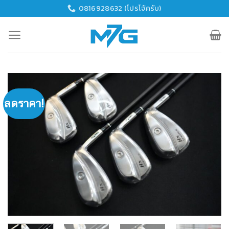
Skip
0816928632 (โปรโจ้ครับ)
to
content
ลดราคา!