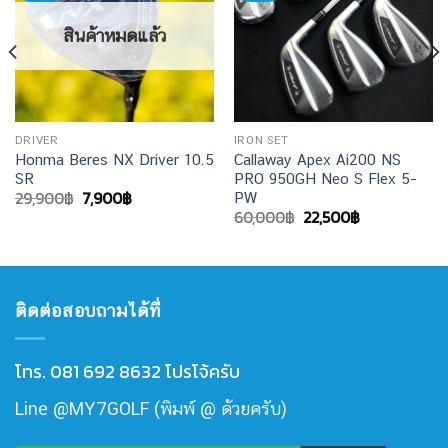
สินค้าหมดแล้ว
DRIVER
IRON SET
Honma Beres NX Driver 10.5
Callaway Apex Ai200 NS
SR
PRO 950GH Neo S Flex 5–
Original
Current
29,900
฿
7,900
฿
PW
price
price
Original
Current
60,000
฿
22,500
฿
was:
is:
price
price
29,900฿.
7,900฿.
was:
is:
60,000฿.
22,500฿.
ติดต่อสอบถามได้ที่
โทร. 081 692 8632 โปรโจ้ครับ
Line @MY7GOLF (พิมพ์ @ ด้วยครับ)