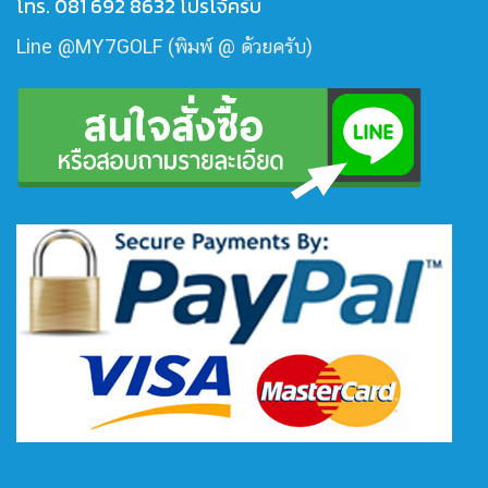
โทร. 081 692 8632 โปรโจ้ครับ
Line @MY7GOLF (พิมพ์ @ ด้วยครับ)