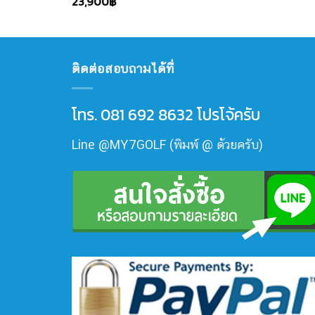
23,900
฿
ติดต่อสอบถามได้ที่
โทร. 081 692 8632 โปรโจ้ครับ
Line @MY7GOLF (พิมพ์ @ ด้วยครับ)