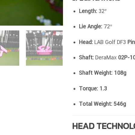
Length:
32″
Lie Angle:
72°
Head:
LAB Golf DF3
Pi
Shaft:
DeraMax
02P-1
Shaft Weight:
108g
Torque:
1.3
Total Weight:
546g
HEAD TECHNOLO