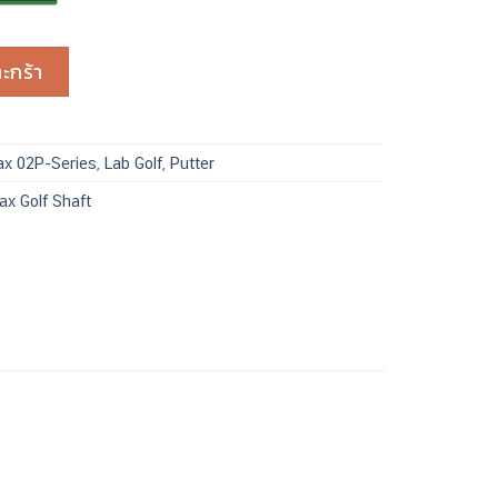
DeraMax 02P-105MH 32″ ชิ้น
ะกร้า
x 02P-Series
,
Lab Golf
,
Putter
ax Golf Shaft