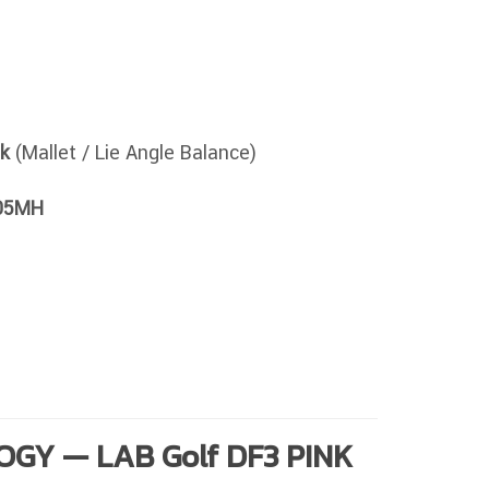
nk
(Mallet / Lie Angle Balance)
05MH
GY — LAB Golf DF3 PINK