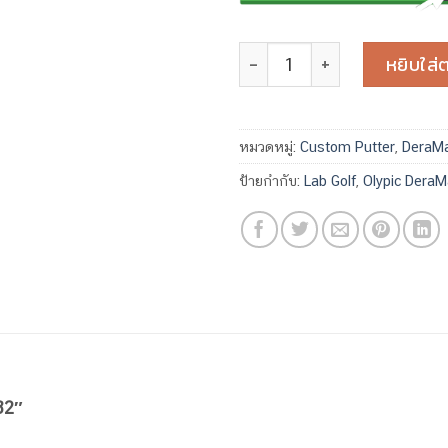
จำนวน LAB Golf DF3 Pink x 
หยิบใส่ต
หมวดหมู่:
Custom Putter
,
DeraMa
ป้ายกำกับ:
Lab Golf
,
Olypic DeraM
32″