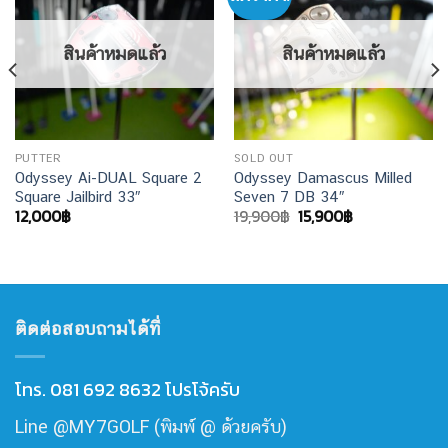
สินค้าหมดแล้ว
สินค้าหมดแล้ว
PUTTER
SOLD OUT
Odyssey Ai-DUAL Square 2
Odyssey Damascus Milled
Square Jailbird 33″
Seven 7 DB 34″
Original
Current
12,000
฿
19,900
฿
15,900
฿
price
price
was:
is:
19,900฿.
15,900฿.
ติดต่อสอบถามได้ที่
โทร. 081 692 8632 โปรโจ้ครับ
Line @MY7GOLF (พิมพ์ @ ด้วยครับ)