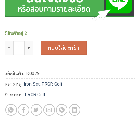
มีสินค้าอยู่ 2
จำนวน PRGR 05 Iron Set 6–P, A R2 Flex (M35) Brand New ชิ
หยิบใส่ตะกร้า
รหัสสินค้า:
IR0079
หมวดหมู่:
Iron Set
,
PRGR Golf
ป้ายกำกับ:
PRGR Golf