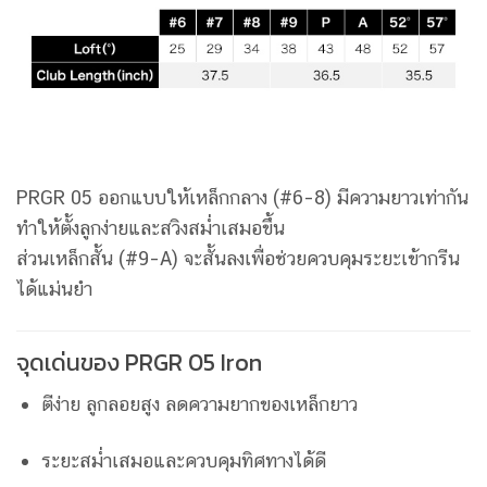
PRGR 05 ออกแบบให้เหล็กกลาง (#6–8) มีความยาวเท่ากัน
ทำให้ตั้งลูกง่ายและสวิงสม่ำเสมอขึ้น
ส่วนเหล็กสั้น (#9–A) จะสั้นลงเพื่อช่วยควบคุมระยะเข้ากรีน
ได้แม่นยำ
จุดเด่นของ PRGR 05 Iron
ตีง่าย ลูกลอยสูง ลดความยากของเหล็กยาว
ระยะสม่ำเสมอและควบคุมทิศทางได้ดี