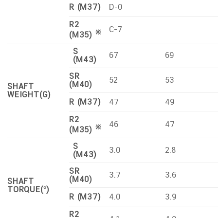
R (M37)
D-0
R2
C-7
※
(M35)
S
67
69
(M43)
SR
52
53
(M40)
SHAFT
WEIGHT(G)
R (M37)
47
49
R2
46
47
※
(M35)
S
3.0
2.8
(M43)
SR
3.7
3.6
(M40)
SHAFT
TORQUE(°)
R (M37)
4.0
3.9
R2