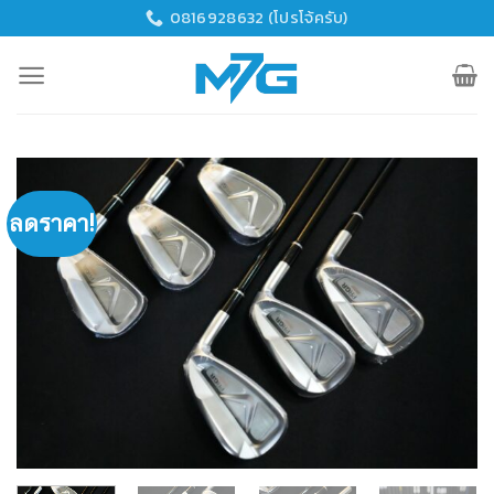
Skip
0816928632 (โปรโจ้ครับ)
to
content
ลดราคา!