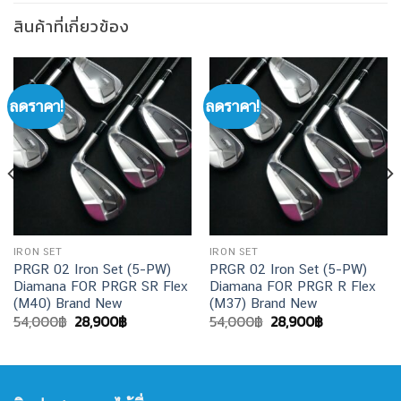
สินค้าที่เกี่ยวข้อง
ลดราคา!
ลดราคา!
IRON SET
IRON SET
PRGR 02 Iron Set (5–PW)
PRGR 02 Iron Set (5–PW)
Diamana FOR PRGR SR Flex
Diamana FOR PRGR R Flex
(M40) Brand New
(M37) Brand New
Original
Current
Original
Current
54,000
฿
28,900
฿
54,000
฿
28,900
฿
price
price
price
price
was:
is:
was:
is:
54,000฿.
28,900฿.
54,000฿.
28,900฿.