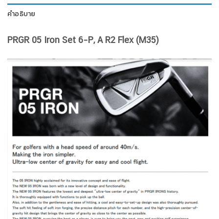
คำอธิบาย
PRGR 05 Iron Set 6–P, A R2 Flex (M35)