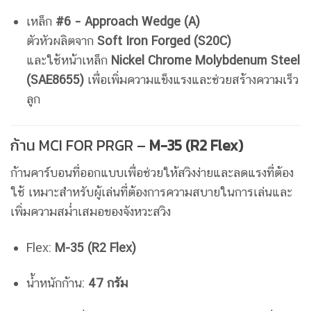
เหล็ก
#6 – Approach Wedge (A)
ตัวหัวผลิตจาก
Soft Iron Forged (S20C)
และใช้หน้าเหล็ก
Nickel Chrome Molybdenum Steel
(SAE8655)
เพื่อเพิ่มความแข็งแรงและช่วยสร้างความเร็ว
ลูก
ก้าน MCI FOR PRGR –
M-35 (R2 Flex)
ก้านคาร์บอนที่ออกแบบเพื่อช่วยให้สวิงง่ายและลดแรงที่ต้อง
ใช้ เหมาะสำหรับผู้เล่นที่ต้องการความสบายในการเล่นและ
เพิ่มความสม่ำเสมอของจังหวะสวิง
Flex:
M-35 (R2 Flex)
น้ำหนักก้าน:
47 กรัม