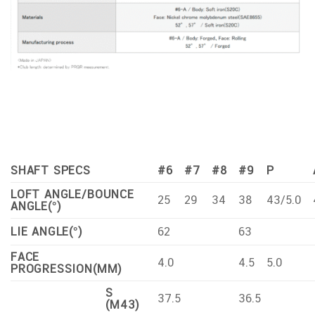
SHAFT SPECS
#6
#7
#8
#9
P
LOFT ANGLE/BOUNCE
25
29
34
38
43/5.0
ANGLE(°)
LIE ANGLE(°)
62
63
FACE
4.0
4.5
5.0
PROGRESSION(MM)
S
37.5
36.5
(M43)