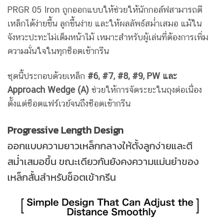
PRGR 05 Iron ถูกออกแบบให้ช่วยให้นักกอล์ฟสามารถตี
เหล็กได้ง่ายขึ้น ลูกขึ้นง่าย และให้ผลลัพธ์สม่ำเสมอ แม้ใน
จังหวะปะทะไม่เต็มหน้าไม้ เหมาะสำหรับผู้เล่นที่ต้องการเพิ่ม
ความมั่นใจในทุกช็อตเข้ากรีน
ชุดนี้ประกอบด้วยเหล็ก
#6, #7, #8, #9, PW และ
Approach Wedge (A)
ช่วยให้การจัดระยะในถุงต่อเนื่อง
ตั้งแต่ช็อตแฟร์เวย์จนถึงช็อตเข้ากรีน
Progressive Length Design
ออกแบบความยาวเหล็กกลางให้ตั้งลูกง่ายและตี
สม่ำเสมอขึ้น ขณะเดียวกันยังคงความแม่นยำของ
เหล็กสั้นสำหรับช็อตเข้ากรีน