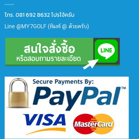
โทร. 081 692 8632 โปรโจ้ครับ
Line @MY7GOLF (พิมพ์ @ ด้วยครับ)