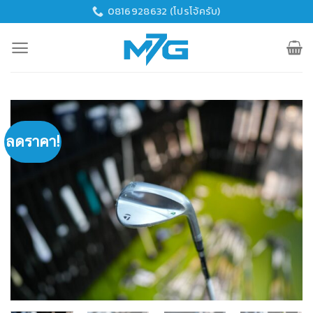
Skip
0816928632 (โปรโจ้ครับ)
to
content
ลดราคา!