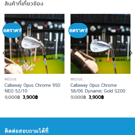
สินค้าที่เกี่ยวข้อง
ลดราคา!
ลดราคา!
WEDGE
WEDGE
Callaway Opus Chrome 950
Callaway Opus Chrome
NEO 52/10
58/06 Dynamic Gold S200
Original
Current
Original
Current
9,000
฿
3,900
฿
9,000
฿
3,900
฿
price
price
price
price
was:
is:
was:
is:
9,000฿.
3,900฿.
9,000฿.
3,900฿.
ติดต่อสอบถามได้ที่