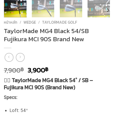
หน้าหลัก
/
WEDGE
/
TAYLORMADE GOLF
TaylorMade MG4 Black 54/SB
Fujikura MCI 90S Brand New
Original
Current
7,900
3,900
฿
฿
price
price
🏌️‍♂️
TaylorMade MG4 Black 54° / SB –
was:
is:
Fujikura MCI 90S (Brand New)
7,900฿.
3,900฿.
Specs:
Loft: 54°