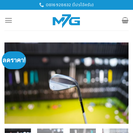
Skip
0816928632 (โปรโจ้ครับ)
to
content
ลดราคา!