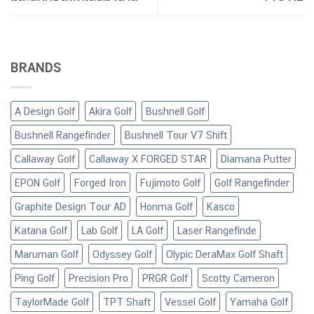
BRANDS
A Design Golf
Akira Golf
Bushnell Golf
Bushnell Rangefinder
Bushnell Tour V7 Shift
Callaway Golf
Callaway X FORGED STAR
Diamana Putter
EPON Golf
Forged Iron
Fujimoto Golf
Golf Rangefinder
Graphite Design Tour AD
Honma Golf
Kasco
Katana Golf
Lab Golf
LA Golf
Laser Rangefinde
Maruman Golf
Odyssey Golf
Olypic DeraMax Golf Shaft
Ping Golf
Precision Pro
PRGR Golf
Scotty Cameron
TaylorMade Golf
TPT Shaft
Vessel Golf
Yamaha Golf