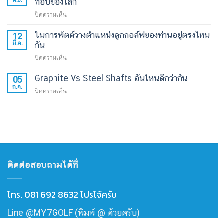
ท็อปของโลก
60
Titan
บน
ปิดความเห็น
/
Elite
รีวิว
70
–
ในการพัตต์วางตำแหน่งลูกกอล์ฟของท่านอยู่ตรงไหน
ทดลอง
bpm
12
Rangefinder
มี.ค.
จริง:
กัน
กับ
ที่
LAB
LAB
บน
ปิดความเห็น
แม่น
OZ1.i
Golf
ใน
ชัด
x
DF3
Graphite Vs Steel Shafts อันไหนดีกว่ากัน
กา
วางแผน
05
สาม
|
ก.ค.
รพัตต์
เกม
บน
ปิดความเห็น
ก้าน
Blind
วาง
ได้
Graphite
พัต
Test
ตำแหน่ง
แบบ
Vs
เตอร์
ระยะ
ลูก
มือ
Steel
ระ
ใช้
กอล์ฟ
โปร
Shafts
ดับ
งาน
ของ
อัน
ท็อป
จริง
ท่าน
ไหน
ของ
อยู่
ดี
โลก
ติดต่อสอบถามได้ที่
ตรง
กว่า
ไหน
กัน
กัน
โทร. 081 692 8632 โปรโจ้ครับ
Line @MY7GOLF (พิมพ์ @ ด้วยครับ)