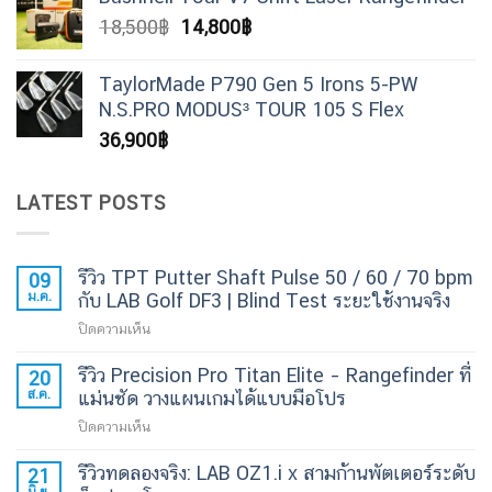
was:
is:
Original
Current
18,500
฿
14,800
฿
60,000฿.
36,000฿.
price
price
was:
is:
TaylorMade P790 Gen 5 Irons 5-PW
18,500฿.
14,800฿.
N.S.PRO MODUS³ TOUR 105 S Flex
36,900
฿
LATEST POSTS
รีวิว TPT Putter Shaft Pulse 50 / 60 / 70 bpm
09
ม.ค.
กับ LAB Golf DF3 | Blind Test ระยะใช้งานจริง
บน
ปิดความเห็น
รีวิว
รีวิว Precision Pro Titan Elite – Rangefinder ที่
TPT
20
ส.ค.
Putter
แม่นชัด วางแผนเกมได้แบบมือโปร
Shaft
บน
ปิดความเห็น
Pulse
รีวิว
50
รีวิวทดลองจริง: LAB OZ1.i x สามก้านพัตเตอร์ระดับ
Precision
21
/
มิ.ย.
Pro