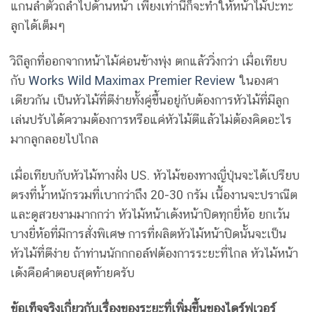
แกนลำตัวถลำไปด้านหน้า เพียงเท่านี้ก็จะทำให้หน้าไม้ปะทะ
ลูกได้เต็มๆ
วิถีลูกที่ออกจากหน้าไม้ค่อนข้างพุ่ง ตกแล้ววิ่งกว่า เมื่อเทียบ
กับ
Works Wild Maximax Premier Review
ในองศา
เดียวกัน เป็นหัวไม้ที่ตีง่ายทั้งคู่ขึ้นอยู่กับต้องการหัวไม้ที่มีลูก
เล่นปรับได้ความต้องการหรือแค่หัวไม้ตีแล้วไม่ต้องคิดอะไร
มากลูกลอยไปไกล
เมื่อเทียบกับหัวไม้ทางฝั่ง US. หัวไม้ของทางญี่ปุ่นจะได้เปรียบ
ตรงที่น้ำหนักรวมที่เบากว่าถึง 20-30 กรัม เนื้องานจะปราณีต
และดูสวยงามมากกว่า หัวไม้หน้าเด้งหน้าปิดทุกยี่ห้อ ยกเว้น
บางยี่ห้อที่มีการสั่งพิเศษ การที่ผลิตหัวไม้หน้าปิดนั้นจะเป็น
หัวไม้ที่ตีง่าย ถ้าท่านนักกกอล์ฟต้องการระยะที่ไกล หัวไม้หน้า
เด้งคือคำตอบสุดท้ายครับ
ข้อเท็จจริงเกี่ยวกับเรื่องของระยะที่เพิ่มขึ้นของไดร์ฟเวอร์