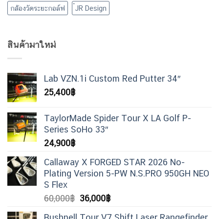
กล้องวัดระยะกอล์ฟ
๋JR Design
สินค้ามาใหม่
Lab VZN.1i Custom Red Putter 34″
25,400
฿
TaylorMade Spider Tour X LA Golf P-
Series SoHo 33″
24,900
฿
Callaway X FORGED STAR 2026 No-
Plating Version 5-PW N.S.PRO 950GH NEO
S Flex
Original
Current
60,000
฿
36,000
฿
price
price
Bushnell Tour V7 Shift Laser Rangefinder