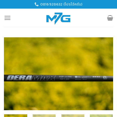
Skip
0816928632 (โปรโจ้ครับ)
to
content