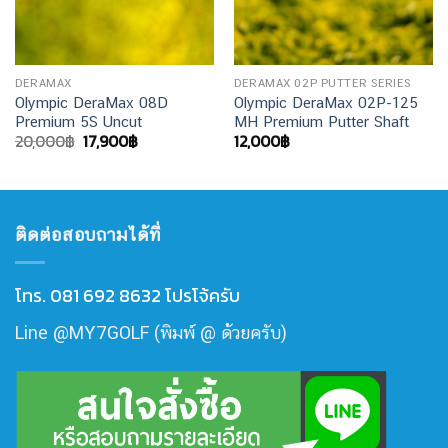
DERAMAX
DERAMAX 02P PUTTER SERIES
Olympic DeraMax 08D
Olympic DeraMax 02P-125
Premium 5S Uncut
MH Premium Putter Shaft
Original
Current
20,000
฿
17,900
฿
12,000
฿
price
price
was:
is:
20,000฿.
17,900฿.
ติดต่อสอบถามได้ที่
โทร. 081 692 8632 โปรโจ้ครับ
Line @MY7GOLF (พิมพ์ @ ด้วยครับ)