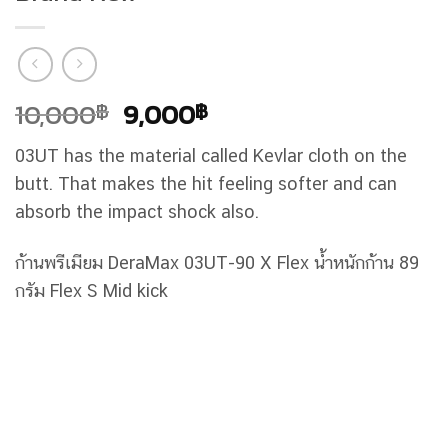
Original
Current
10,000
9,000
฿
฿
price
price
03UT has the material called Kevlar cloth on the
was:
is:
butt. That makes the hit feeling softer and can
10,000฿.
9,000฿.
absorb the impact shock also.
ก้านพรีเมียม DeraMax 03UT-90 X Flex น้ำหนักก้าน 89
กรัม Flex S Mid kick