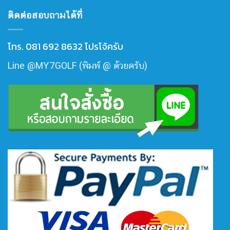
ติดต่อสอบถามได้ที่
โทร. 081 692 8632 โปรโจ้ครับ
Line @MY7GOLF (พิมพ์ @ ด้วยครับ)