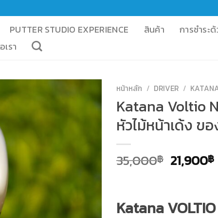
PUTTER STUDIO EXPERIENCE
สินค้า
การชำระด้
่อเรา
หน้าหลัก
/
DRIVER
/
KATANA
Katana Voltio N
หัวไม้หน้าเด้ง ข
Original
35,000
21,900
฿
฿
price
was:
i
35,000฿
Katana VOLTIO 