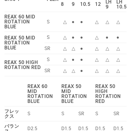
LH
LH
8
9
10.5
12
9
10.5
REAX 60 MID
ROTATION
S
△
●
●
△
△
△
BLUE
S
△
●
●
△
●
●
REAX 50 MID
ROTATION
BLUE
SR
△
△
●
△
△
△
S
△
●
●
△
△
△
REAX 50 HIGH
ROTATION RED
SR
△
△
●
△
△
△
REAX 60
REAX 50
REAX 50
MID
MID
HIGH
ROTATION
ROTATION
ROTATION
BLUE
BLUE
RED
フレッ
S
S
SR
S
SR
クス
バラン
D2.5
D1.5
D1.5
D1.5
D1.5