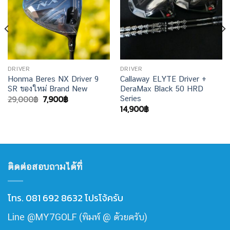
DRIVER
DRIVER
Honma Beres NX Driver 9
Callaway ELYTE Driver +
SR ของใหม่ Brand New
DeraMax Black 50 HRD
Original
Current
29,000
฿
7,900
฿
Series
price
price
14,900
฿
was:
is:
29,000฿.
7,900฿.
ติดต่อสอบถามได้ที่
โทร. 081 692 8632 โปรโจ้ครับ
Line @MY7GOLF (พิมพ์ @ ด้วยครับ)