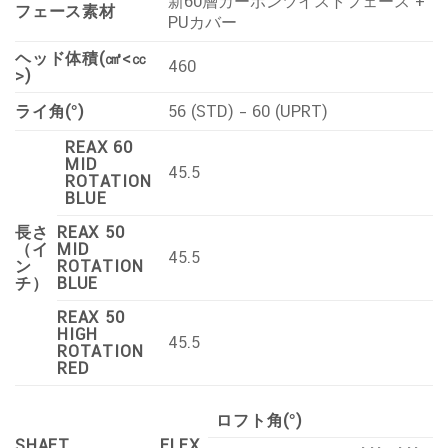
新60層カーボンツイストフェース +
フェース素材
PUカバー
ヘッド体積(㎤<㏄
460
>)
ライ角(°)
56 (STD) – 60 (UPRT)
REAX 60
MID
45.5
ROTATION
BLUE
長さ
REAX 50
（イ
MID
45.5
ン
ROTATION
チ）
BLUE
REAX 50
HIGH
45.5
ROTATION
RED
ロフト角(°)
SHAFT
FLEX