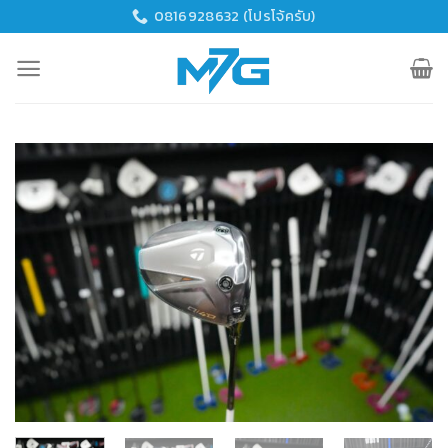
Skip
0816928632 (โปรโจ้ครับ)
to
content