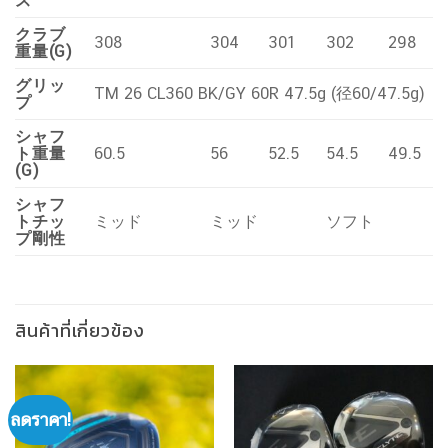
ス
クラブ
308
304
301
302
298
重量(G)
グリッ
TM 26 CL360 BK/GY 60R 47.5g (径60/47.5g)
プ
シャフ
ト重量
60.5
56
52.5
54.5
49.5
(G)
シャフ
トチッ
ミッド
ミッド
ソフト
プ剛性
สินค้าที่เกี่ยวข้อง
ลดราคา!