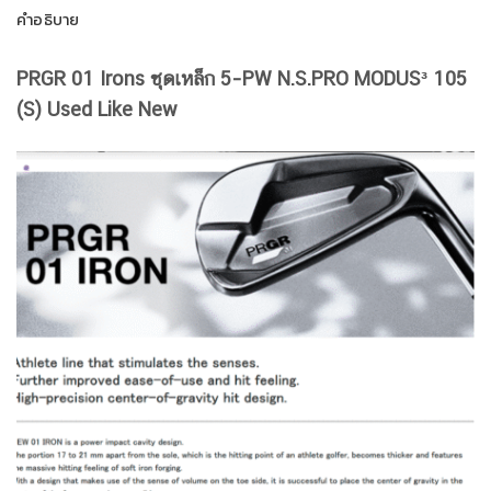
คำอธิบาย
PRGR 01 Irons ชุดเหล็ก 5–PW N.S.PRO MODUS³ 105
(S) Used Like New