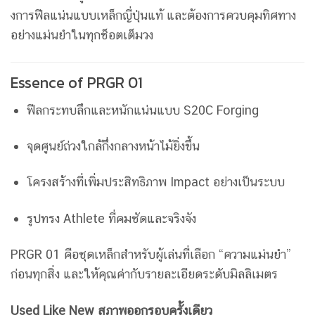
งการฟีลแน่นแบบเหล็กญี่ปุ่นแท้ และต้องการควบคุมทิศทาง
อย่างแม่นยำในทุกช็อตเต็มวง
Essence of PRGR 01
ฟีลกระทบลึกและหนักแน่นแบบ S20C Forging
จุดศูนย์ถ่วงใกล้กึ่งกลางหน้าไม้ยิ่งขึ้น
โครงสร้างที่เพิ่มประสิทธิภาพ Impact อย่างเป็นระบบ
รูปทรง Athlete ที่คมชัดและจริงจัง
PRGR 01 คือชุดเหล็กสำหรับผู้เล่นที่เลือก “ความแม่นยำ”
ก่อนทุกสิ่ง และให้คุณค่ากับรายละเอียดระดับมิลลิเมตร
Used Like New สภาพออกรอบครั้งเดียว