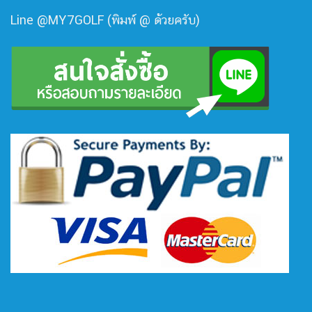
Line @MY7GOLF (พิมพ์ @ ด้วยครับ)