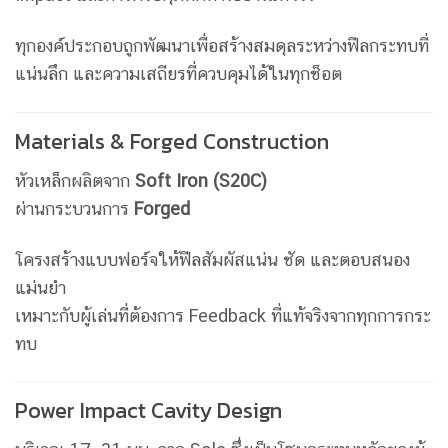
ทุกองค์ประกอบถูกพัฒนาเพื่อสร้างสมดุลระหว่างฟีลกระทบที่
แน่นลึก และความเสถียรที่ควบคุมได้ในทุกช็อต
Materials & Forged Construction
หัวเหล็กผลิตจาก
Soft Iron (S20C)
ผ่านกระบวนการ
Forged
โครงสร้างแบบฟอร์จให้ฟีลสัมผัสแน่น ชัด และตอบสนอง
แม่นยำ
เหมาะกับผู้เล่นที่ต้องการ Feedback ที่แท้จริงจากทุกการกระ
ทบ
Power Impact Cavity Design