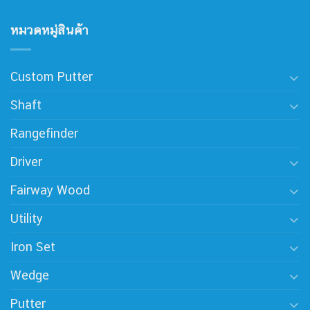
หมวดหมู่สินค้า
Custom Putter
Shaft
Rangefinder
Driver
Fairway Wood
Utility
Iron Set
Wedge
Putter