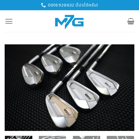
Skip
0816928632 (โปรโจ้ครับ)
to
content