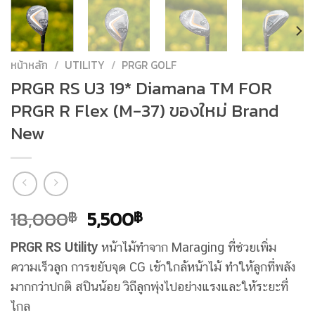
หน้าหลัก
/
UTILITY
/
PRGR GOLF
PRGR RS U3 19* Diamana TM FOR
PRGR R Flex (M-37) ของใหม่ Brand
New
Original
Current
18,000
5,500
฿
฿
price
price
PRGR RS Utility
หน้าไม้ทำจาก Maraging ที่ช่วยเพิ่ม
was:
is:
ความเร็วลูก การขยับจุด CG เข้าใกล้หน้าไม้ ทำให้ลูกที่พลัง
18,000฿.
5,500฿.
มากกว่าปกติ สปินน้อย วิถีลูกพุ่งไปอย่างแรงและให้ระยะที่
ไกล