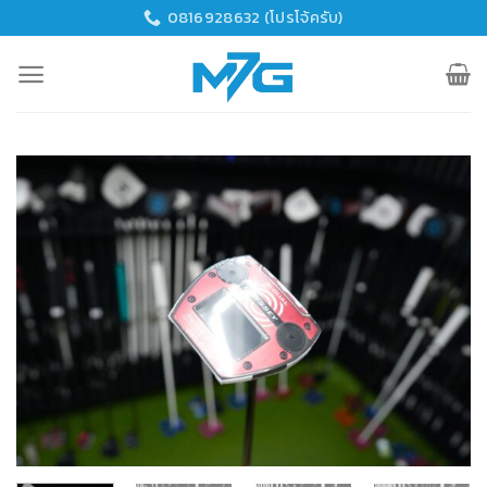
Skip
0816928632 (โปรโจ้ครับ)
to
content